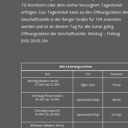
TG Bornheim oder dem vorher besorgtem Tagesticket
erfolgen. Das Tagesticket kann zu den Öffnungszeiten de
Geschäftsstelle in der Berger Straße für 10€ erworben
werden und ist an diesem Tag für alle Kurse gültig.
Öffnungszeiten der Geschäftsstelle: Montag – Freitag:
8:00-20:00 Uhr
Alle Leistungsstufen
Zeit
Ort
TrainerIn
Montag (Modern Arnis)
21.00h bis 22.30h
Fight Gym
Philip
Dienstag (Panantukan)
18.30h bis 19.00h
Sportcenter/Dojo
Bernd
Dienstag (Lapunti)
19.00h bis 20.00h
Sportcenter/Dojo
Jin-Hyo
Mittwoch (Modern Arnis)