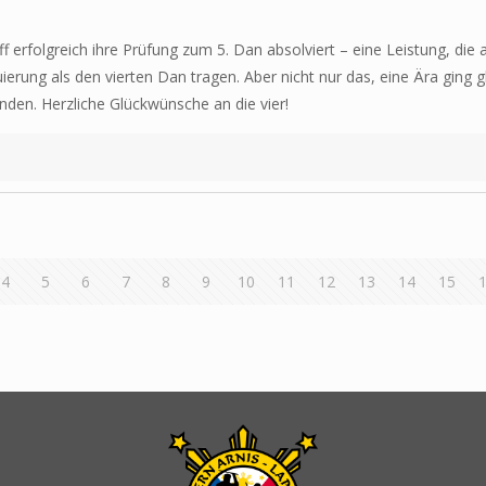
olgreich ihre Prüfung zum 5. Dan absolviert – eine Leistung, die alle
uierung als den vierten Dan tragen. Aber nicht nur das, eine Ära g
den. Herzliche Glückwünsche an die vier!
4
5
6
7
8
9
10
11
12
13
14
15