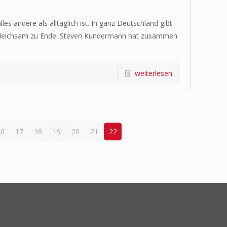
s andere als alltäglich ist. In ganz Deutschland gibt
ing gleichsam zu Ende. Steven Kundermann hat zusammen
weiterlesen
16
17
18
19
20
21
22