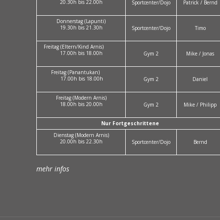
20.30h bis 22.00h
Sportcenter/Dojo
Patrick / Bernd
Donnerstag (Lapunti)
19.30h bis 21.30h
Sportcenter/Dojo
Timo
Freitag (Eltern/Kind Arnis)
17.00h bis 18.00h
Gym 2
Mike / Jonas
Freitag (Panantukan)
17.00h bis 18.00h
Gym 2
Daniel
Freitag (Modern Arnis)
18.00h bis 20.00h
Gym 2
Mike / Philipp
Nur Fortgeschrittene
Dienstag (Modern Arnis)
20.00h bis 22.30h
Sportcenter/Dojo
Bernd
mehr infos