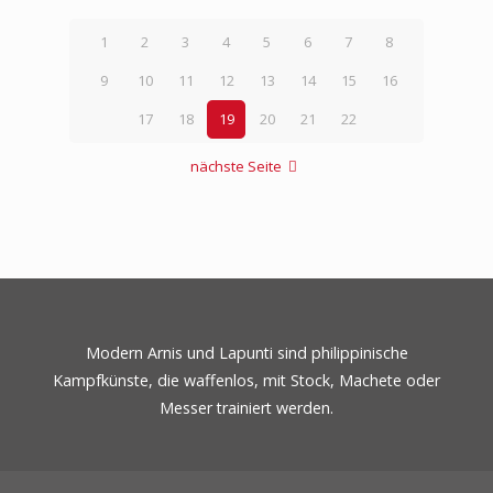
1
2
3
4
5
6
7
8
9
10
11
12
13
14
15
16
17
18
19
20
21
22
nächste Seite
Modern Arnis und Lapunti sind philippinische
Kampfkünste, die waffenlos, mit Stock, Machete oder
Messer trainiert werden.