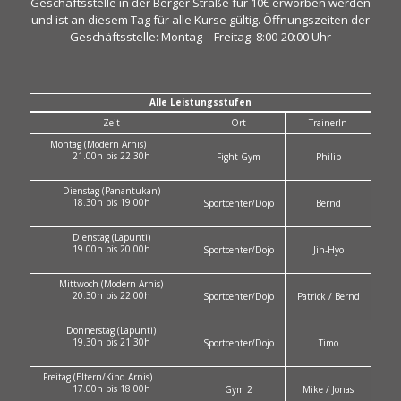
Geschäftsstelle in der Berger Straße für 10€ erworben werden
und ist an diesem Tag für alle Kurse gültig. Öffnungszeiten der
Geschäftsstelle: Montag – Freitag: 8:00-20:00 Uhr
Alle Leistungsstufen
Zeit
Ort
TrainerIn
Montag (Modern Arnis)
21.00h bis 22.30h
Fight Gym
Philip
Dienstag (Panantukan)
18.30h bis 19.00h
Sportcenter/Dojo
Bernd
Dienstag (Lapunti)
19.00h bis 20.00h
Sportcenter/Dojo
Jin-Hyo
Mittwoch (Modern Arnis)
20.30h bis 22.00h
Sportcenter/Dojo
Patrick / Bernd
Donnerstag (Lapunti)
19.30h bis 21.30h
Sportcenter/Dojo
Timo
Freitag (Eltern/Kind Arnis)
17.00h bis 18.00h
Gym 2
Mike / Jonas