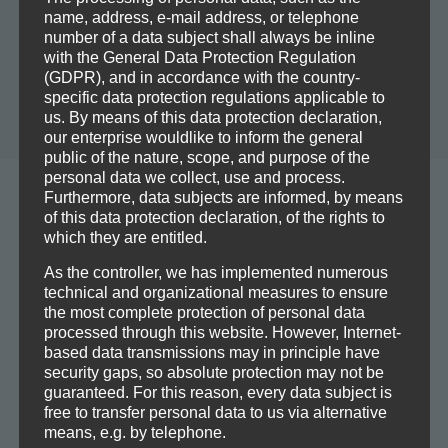
name, address, e-mail address, or telephone
number of a data subject shall always be inline
Modern Arnis und Lapunti sind philippinische
with the General Data Protection Regulation
Kampfkünste, die waffenlos, mit Stock, Machete oder
(GDPR), and in accordance with the country-
specific data protection regulations applicable to
Messer trainiert werden.
us. By means of this data protection declaration,
our enterprise wouldlike to inform the general
public of the nature, scope, and purpose of the
personal data we collect, use and process.
Furthermore, data subjects are informed, by means
of this data protection declaration, of the rights to
which they are entitled.
Trainingszeiten
As the controller, we has implemented numerous
technical and organizational measures to ensure
the most complete protection of personal data
processed through this website. However, Internet-
based data transmissions may in principle have
Wichtige Information:
security gaps, so absolute protection may not be
Ein Probetraining kann nur mit der
Mitgliedschaft
in der TG
guaranteed. For this reason, every data subject is
Bornheim oder dem vorher besorgtem Tagesticket erfolgen.
free to transfer personal data to us via alternative
Das Tagesticket kann zu den Öffnungszeiten der
means, e.g. by telephone.
Geschäftsstelle in der Berger Straße für 10€ erworben werden