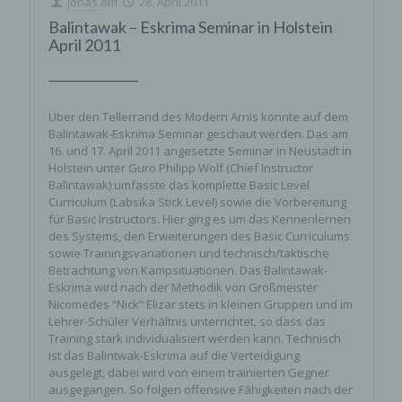
jonas
am
28. April 2011
Balintawak – Eskrima Seminar in Holstein
April 2011
Über den Tellerrand des Modern Arnis konnte auf dem
Balintawak-Eskrima Seminar geschaut werden. Das am
16. und 17. April 2011 angesetzte Seminar in Neustadt in
Holstein unter Guro Philipp Wolf (Chief Instructor
Balintawak) umfasste das komplette Basic Level
Curriculum (Labsika Stick Level) sowie die Vorbereitung
für Basic Instructors. Hier ging es um das Kennenlernen
des Systems, den Erweiterungen des Basic Curriculums
sowie Trainingsvariationen und technisch/taktische
Betrachtung von Kampsituationen. Das Balintawak-
Eskrima wird nach der Methodik von Großmeister
Nicomedes “Nick” Elizar stets in kleinen Gruppen und im
Lehrer-Schüler Verhältnis unterrichtet, so dass das
Training stark individualisiert werden kann. Technisch
ist das Balintwak-Eskrima auf die Verteidigung
ausgelegt, dabei wird von einem trainierten Gegner
ausgegangen. So folgen offensive Fähigkeiten nach der