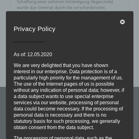
Schaffung einer sicheren Verteidigung. Abgerundet
wurde das Seminar durch die verschiedensten
biographischen Hintergründe der Teilnehmer, was zu
interessantem Austausch und lustigen Geschichten
führte. Mit lehrreich, abwechslungsreich, fordernd und
Privacy Policy
beeindruckend ist dieses Wochenende wohl
[…]
weiterlesen
As of: 12.05.2020
We are very delighted that you have shown
interest in our enterprise. Data protection is of a
particularly high priority for the management of us.
The use of the Internet pages of us is possible
without any indication of personal data; however, if
a data subject wants to use special enterprise
services via our website, processing of personal
data could become necessary. If the processing of
personal data is necessary and there is no
statutory basis for such processing, we generally
obtain consent from the data subject.
The processing of personal data, such as the