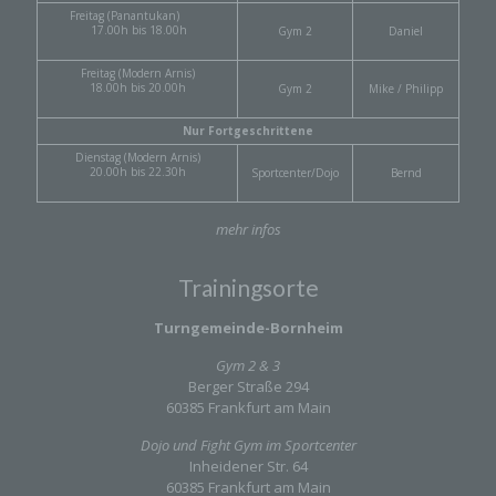
identification number, location data, an online
Freitag (Panantukan)
identifier or to one or more factors specific to the
17.00h bis 18.00h
Gym 2
Daniel
physical, physiological, genetic, mental, economic,
cultural or social identity of that natural person.
Freitag (Modern Arnis)
18.00h bis 20.00h
Gym 2
Mike / Philipp
Nur Fortgeschrittene
b) Data subject
Dienstag (Modern Arnis)
20.00h bis 22.30h
Sportcenter/Dojo
Bernd
Data subject is any identified or identifiable natural
person, whose personal data is processed by the
mehr infos
controller responsible for the processing.
Trainingsorte
c) Processing
Turngemeinde-Bornheim
Gym 2 & 3
Processing is any operation or set of operations
Berger Straße 294
which is performed on personal data or on sets of
60385 Frankfurt am Main
personal data, whether or not by automated
means, such as collection, recording, organisation,
Dojo und Fight Gym im Sportcenter
structuring, storage, adaptation or alteration,
Inheidener Str. 64
retrieval, consultation, use, disclosure by
60385 Frankfurt am Main