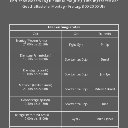
und ist an diesem Tag für alle Kurse gültig. Öffnungszeiten der
Geschäftsstelle: Montag – Freitag: 8:00-20:00 Uhr
Alle Leistungsstufen
Zeit
Ort
TrainerIn
Montag (Modern Arnis)
21.00h bis 22.30h
Fight Gym
Philip
Dienstag (Panantukan)
18.30h bis 19.00h
Sportcenter/Dojo
Bernd
Dienstag (Lapunti)
19.00h bis 20.00h
Sportcenter/Dojo
Jin-Hyo
Mittwoch (Modern Arnis)
20.30h bis 22.00h
Sportcenter/Dojo
Patrick / Bernd
Donnerstag (Lapunti)
19.30h bis 21.30h
Sportcenter/Dojo
Timo
Freitag (Eltern/Kind Arnis)
17.00h bis 18.00h
Gym 2
Mike / Jonas