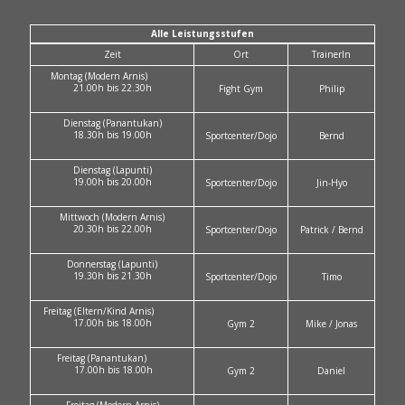
Alle Leistungsstufen
Zeit
Ort
TrainerIn
Montag (Modern Arnis)
21.00h bis 22.30h
Fight Gym
Philip
Dienstag (Panantukan)
18.30h bis 19.00h
Sportcenter/Dojo
Bernd
Dienstag (Lapunti)
19.00h bis 20.00h
Sportcenter/Dojo
Jin-Hyo
Mittwoch (Modern Arnis)
20.30h bis 22.00h
Sportcenter/Dojo
Patrick / Bernd
Donnerstag (Lapunti)
19.30h bis 21.30h
Sportcenter/Dojo
Timo
Freitag (Eltern/Kind Arnis)
17.00h bis 18.00h
Gym 2
Mike / Jonas
Freitag (Panantukan)
17.00h bis 18.00h
Gym 2
Daniel