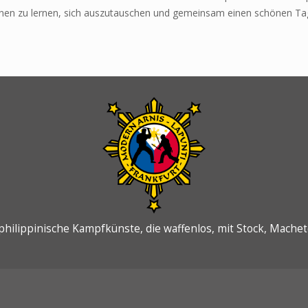
nen zu lernen, sich auszutauschen und gemeinsam einen schönen Tag zu
philippinische Kampfkünste, die waffenlos, mit Stock, Machet