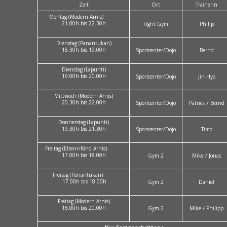
Zeit
Ort
TrainerIn
Montag (Modern Arnis)
21.00h bis 22.30h
Fight Gym
Philip
Dienstag (Panantukan)
18.30h bis 19.00h
Sportcenter/Dojo
Bernd
Dienstag (Lapunti)
19.00h bis 20.00h
Sportcenter/Dojo
Jin-Hyo
Mittwoch (Modern Arnis)
20.30h bis 22.00h
Sportcenter/Dojo
Patrick / Bernd
Donnerstag (Lapunti)
19.30h bis 21.30h
Sportcenter/Dojo
Timo
Freitag (Eltern/Kind Arnis)
17.00h bis 18.00h
Gym 2
Mike / Jonas
Freitag (Panantukan)
17.00h bis 18.00h
Gym 2
Daniel
Freitag (Modern Arnis)
18.00h bis 20.00h
Gym 2
Mike / Philipp