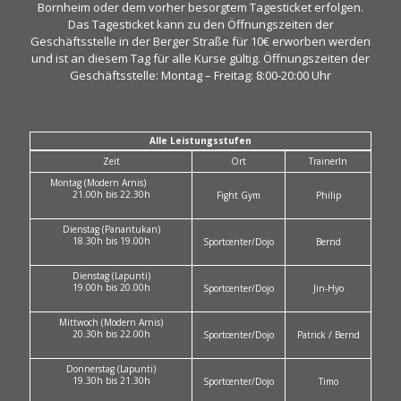
Bornheim oder dem vorher besorgtem Tagesticket erfolgen.
Das Tagesticket kann zu den Öffnungszeiten der
Geschäftsstelle in der Berger Straße für 10€ erworben werden
und ist an diesem Tag für alle Kurse gültig. Öffnungszeiten der
Geschäftsstelle: Montag – Freitag: 8:00-20:00 Uhr
Alle Leistungsstufen
Zeit
Ort
TrainerIn
Montag (Modern Arnis)
21.00h bis 22.30h
Fight Gym
Philip
Dienstag (Panantukan)
18.30h bis 19.00h
Sportcenter/Dojo
Bernd
Dienstag (Lapunti)
19.00h bis 20.00h
Sportcenter/Dojo
Jin-Hyo
Mittwoch (Modern Arnis)
20.30h bis 22.00h
Sportcenter/Dojo
Patrick / Bernd
Donnerstag (Lapunti)
19.30h bis 21.30h
Sportcenter/Dojo
Timo